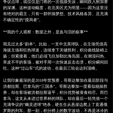
争议点球，或仅仅是门将的一次低级失误，瞬间跌入附加赛
的深渊。这种波动幅度，在北美区尤为明显——因为这里没
有绝对的霸主，只有一群怀揣梦想、技术风格各异、且充满
不确定性的“搅局者”。
**我的个人观察：数据之外，是血与泪的叙事**
我见过太多“剧本”。比如，一支中北美球队，在主场凭借高
海拔主场和狂热球迷，连续拿下关键胜利，积分曲线陡峭上
扬；但紧接着，他们必须飞往加勒比海岛国，在潮湿闷热、
草皮不平的客场，被对手用一次快速反击击溃，积分瞬间回
吐。这种“过山车”式的波动，在最后三轮会达到顶峰。
让我印象最深的是2018年世预赛，哥斯达黎加在最后阶段与
洪都拉斯、巴拿马的“三国杀”。哥斯达黎加一度看似稳操胜
券，却在客场被洪都拉斯逼平，积分优势被蚕食殆尽。而巴
拿马，这支从未进过世界杯的球队，却在最后一轮凭借一个
充满争议的“幽灵进球”绝杀，硬生生从悬崖边爬上了直通俄
罗斯的列车。那一刻，积分榜上的数字波动，不再是冰冷的