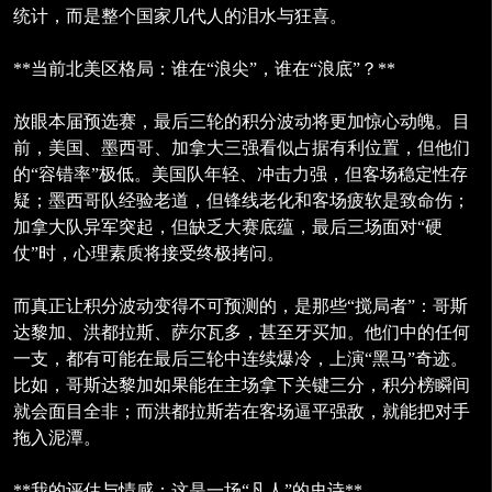
统计，而是整个国家几代人的泪水与狂喜。
**当前北美区格局：谁在“浪尖”，谁在“浪底”？**
放眼本届预选赛，最后三轮的积分波动将更加惊心动魄。目
前，美国、墨西哥、加拿大三强看似占据有利位置，但他们
的“容错率”极低。美国队年轻、冲击力强，但客场稳定性存
疑；墨西哥队经验老道，但锋线老化和客场疲软是致命伤；
加拿大队异军突起，但缺乏大赛底蕴，最后三场面对“硬
仗”时，心理素质将接受终极拷问。
而真正让积分波动变得不可预测的，是那些“搅局者”：哥斯
达黎加、洪都拉斯、萨尔瓦多，甚至牙买加。他们中的任何
一支，都有可能在最后三轮中连续爆冷，上演“黑马”奇迹。
比如，哥斯达黎加如果能在主场拿下关键三分，积分榜瞬间
就会面目全非；而洪都拉斯若在客场逼平强敌，就能把对手
拖入泥潭。
**我的评估与情感：这是一场“凡人”的史诗**