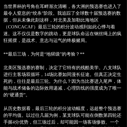
当世界杯的号角在耳畔渐次清晰，各大洲的预选赛也进入了
最令人窒息的“绞杀”阶段。我追踪了全球数十届预选赛的数
据，但从未像此刻这样，对北美及加勒比海地区
（CONCACAF）最后三轮的积分波动感到如此心悸与着
迷。这不仅仅是数字的跳动，更是球队命运在钢丝绳上的疯
狂摇摆，是战术、意志与运气的终极赌局。
**最后三场，为何是“地狱级”的考验？**
北美区预选赛的赛制，决定了它特有的残酷美学。八支球队
进行主客场双循环，14场比赛如同漫长征途。但真正决定生
死的，往往是最后三轮。为什么？因为当比赛进入尾声，体
能与战术储备的边际效用递减，心理防线的强度成为了唯一
的“硬通货”。
从历史数据看，最后三轮的积分波动幅度，远超整个预选赛
的平均值。以过往几届为例，某支球队可能在倒数第四轮还
手握4分优势，但三场过后，却可能因一场客场惨败、一个