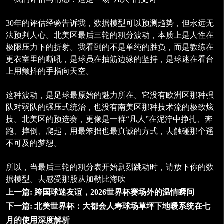
30年的评估经验告诉我，数据模型可以预测趋势，但永远无
法预判人心。北美区最后三轮的积分波动，本质上是人性在
极限压力下的折射。我看到的不是单纯的胜负，而是教练在
更衣室里的嘶吼，是球员在抽筋边缘的坚持，是球迷在看台
上用颤抖的手指向天空。
这种波动，是足球最原始的魅力所在。它没有欧洲区那种强
队对弱队的碾压式统治，也没有南美区那种技术流的极致炫
技。北美区的预选赛，更像是一群“凡人”在泥泞中挣扎、奔
跑、摔倒、爬起，用最笨拙也最真诚的方式，去触碰那个遥
不可及的梦想。
所以，当最后三轮的积分表开始剧烈跳动时，请放下你的数
据模型。去感受那股从加勒比海吹
上一篇:
跨国球迷友谊，2026世界杯赛场外的温情瞬间
下一篇:
北美世界杯：大都会人寿球场草坪下地暖系统在七
月的使用深度解析