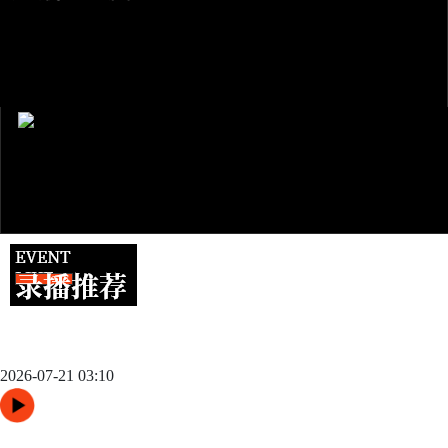
跨城观赛行李无忧：2026世界杯单场票专属行李“门到门”跨城速
达方案
2026-07-21 03:10
48队纪元：世界杯扩军如何改写霸权逻辑