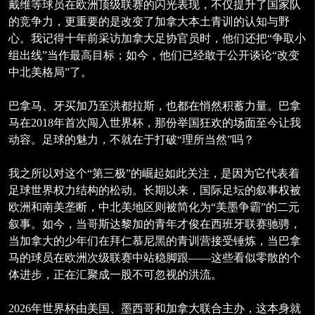
戴维等球员在欧洲顶级联赛的闪光表现，不仅提升了国家队
的竞争力，更重要的是改变了加拿大本土青训的认知与野
心。我记得十年前采访加拿大足协官员时，他们还把“争取小
组出线”当作最高目标；如今，他们已经敢于公开谈论“改变
中北美格局”了。
巴拿马、牙买加乃至洪都拉斯，也都在悄然积蓄力量。巴拿
马在2018年首次闯入世界杯，那份举国狂欢的场面至今让我
动容。足球的魅力，不就在于打破“理所当然”吗？
我之所以对这个“第三极”的崛起如此关注，是因为它代表着
足球世界权力结构的松动。长期以来，国际足坛的叙事权被
欧洲和南美垄断，中北美地区则被简化为“美墨争霸”的二元
叙事。如今，当哥斯达黎加的青年才俊在西班牙联赛驰骋，
当加拿大的少年们在拜仁慕尼黑的青训营接受锤炼，当巴拿
马的球员在欧洲次级联赛中站稳脚跟——这些看似零散的个
体进步，正在汇聚成一股不可忽视的洪流。
2026年世界杯由美国、墨西哥和加拿大联合主办，这本身就