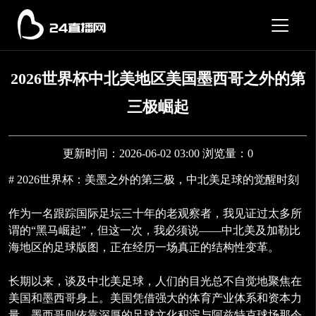
2026世界杯中北美地区美国墨西哥之外的第
三极崛起
更新时间：2026-06-02 03:00 浏览量：0
# 2026世界杯：美墨之外的第三极，中北美足球的觉醒时刻
作为一名跟踪国际足坛三十年的老观察者，我见证过太多所
谓的“黑马崛起”，但这一次，我必须说——中北美及加勒比
海地区的足球版图，正在经历一场真正的结构性变革。
长期以来，谈及中北美足球，人们的目光总不自觉地聚焦在
美国和墨西哥身上。美国凭借强大的体育产业体系和资本力
量，墨西哥则依靠深厚的足球文化积淀与阿兹特克球场那令