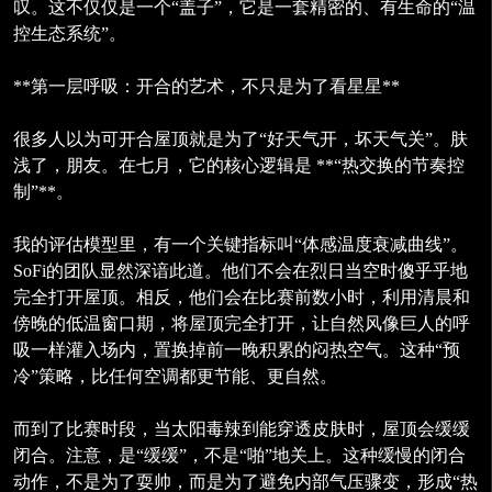
叹。这不仅仅是一个“盖子”，它是一套精密的、有生命的“温
控生态系统”。
**第一层呼吸：开合的艺术，不只是为了看星星**
很多人以为可开合屋顶就是为了“好天气开，坏天气关”。肤
浅了，朋友。在七月，它的核心逻辑是 **“热交换的节奏控
制”**。
我的评估模型里，有一个关键指标叫“体感温度衰减曲线”。
SoFi的团队显然深谙此道。他们不会在烈日当空时傻乎乎地
完全打开屋顶。相反，他们会在比赛前数小时，利用清晨和
傍晚的低温窗口期，将屋顶完全打开，让自然风像巨人的呼
吸一样灌入场内，置换掉前一晚积累的闷热空气。这种“预
冷”策略，比任何空调都更节能、更自然。
而到了比赛时段，当太阳毒辣到能穿透皮肤时，屋顶会缓缓
闭合。注意，是“缓缓”，不是“啪”地关上。这种缓慢的闭合
动作，不是为了耍帅，而是为了避免内部气压骤变，形成“热