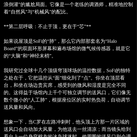
浪倒灌”的尴尬局面。它像是一个老练的调酒师，精准地控制
着“自然风”与“机械风”的配比。
**第二层呼吸：不止于顶，更在于“芯”**
如果说屋顶是SoFi的“肺”，那么它内部那套名为“Halo
Board”的双面环形屏幕和遍布场馆的微气候传感器，就是它
的“大脑”和“神经末梢”。
我研究过全球十几个顶级穹顶球场的温控数据，SoFi的独特
之处在于，它把温控从“面”细化到了“点”。你坐在顶层看
台，和坐在场边贵宾席，感受到的微风和湿度是完全不同
的。这得益于场馆内上千个可独立调节的送风口，它们像无
数个微小的“人工肺”，根据座位区的实时热负荷，自动调节
送风量和风向。
想象一下，当C罗在左路冲刺时，他头顶上方那一片区域的
送风口会自动加大风量，为他送去一丝清凉；而当镜头给到
看台上一位身穿棉衣的冰岛球迷时，他周围的送风口则会调