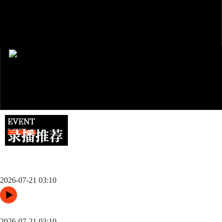
跨城观赛行李无忧：2026世界杯单场票专属行李“门到门”跨城速
达方案
2026-07-21 03:10
48队纪元：世界杯扩军如何改写霸权逻辑
2026-07-21 03:10