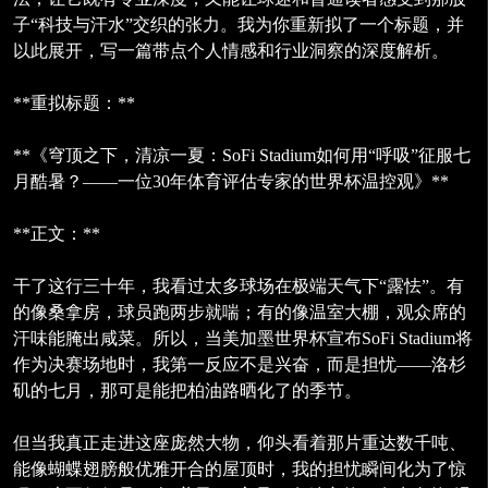
子“科技与汗水”交织的张力。我为你重新拟了一个标题，并
以此展开，写一篇带点个人情感和行业洞察的深度解析。
**重拟标题：**
**《穹顶之下，清凉一夏：SoFi Stadium如何用“呼吸”征服七
月酷暑？——一位30年体育评估专家的世界杯温控观》**
**正文：**
干了这行三十年，我看过太多球场在极端天气下“露怯”。有
的像桑拿房，球员跑两步就喘；有的像温室大棚，观众席的
汗味能腌出咸菜。所以，当美加墨世界杯宣布SoFi Stadium将
作为决赛场地时，我第一反应不是兴奋，而是担忧——洛杉
矶的七月，那可是能把柏油路晒化了的季节。
但当我真正走进这座庞然大物，仰头看着那片重达数千吨、
能像蝴蝶翅膀般优雅开合的屋顶时，我的担忧瞬间化为了惊