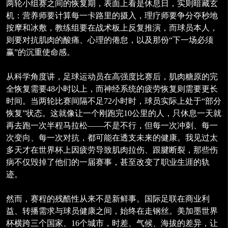
两轮小组赛之间的恢复期，表面上看是休息日，实则暗藏玄
机：营养师要计算每一卡路里的摄入，理疗师要争分夺秒地
按摩和冰敷，教练组要在战术板上反复推演，而球员本人，
则要对抗肌肉的酸痛、心理的倦怠，以及那份“下一场必须
赢”的沉重使命感。
从科学角度讲，足球运动员在高强度比赛后，肌肉糖原的完
全恢复需要48小时以上，而神经系统的疲劳恢复则需要更长
时间。当两轮比赛间隔不足72小时时，球员实际上处于“部分
恢复”状态。这就像让一个刚跑完10公里的人，只休息一天就
再去跑一次半程马拉松——不是不行，但每一次冲刺、每一
次变向、每一次对抗，都可能在透支未来的健康。我见过太
多天才在世界杯上因疲劳导致肌肉拉伤、跟腱断裂，那些伤
病不仅毁掉了他们的一届赛事，甚至改变了职业生涯的轨
迹。
然而，赛程的残酷性从来不是新鲜事。国际足联在商业利
益、转播需求与球员健康之间，始终在走钢丝。美加墨世界
杯横跨三个国家、16个城市，时差、气候、海拔的差异，让