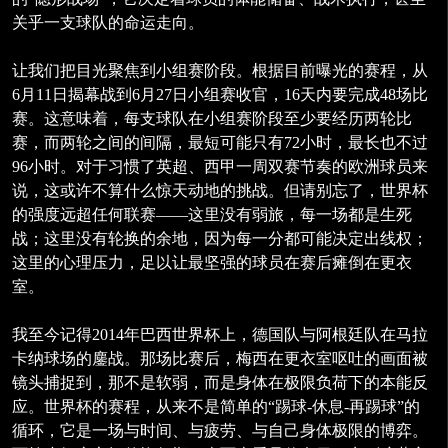
关乎一支球队的命运走向。
让我们把目光聚焦到小组赛阶段。根据目前曝光的赛程，从
6月11日揭幕战到6月27日小组赛收官，16天内要完成48场比
赛。这意味着，每支球队在小组赛阶段至少要经历两轮比
赛，而两轮之间的间隔，最短可能只有72小时，最长也不过
96小时。对于习惯了英超、西甲一周双赛节奏的欧洲球员来
说，这或许不算什么惊天动地的挑战。但请别忘了，世界杯
的强度远超任何联赛——这里没有弱旅，每一场都是生死
战；这里没有轮换的余地，因为每一分都可能决定出线权；
这里的心理压力，足以让最坚强的球员在赛后瘫倒在更衣
室。
我至今记得2014年巴西世界杯上，德国队与阿根廷队在马拉
卡纳球场的鏖战。那场比赛后，梅西在更衣室呕吐的画面被
镜头捕捉到，那不是软弱，而是身体在极限负荷下的本能反
应。世界杯的赛程，从来不是简单的“踢球-休息-再踢球”的
循环，它是一场与时间、与疲劳、与自己身体极限的博弈。