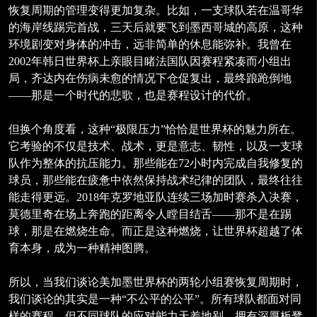
恢复周期的管理变得更加复杂。比如，一支球队若在温哥华
的海岸线踢完首战，三天后就要飞到墨西哥城的高原，这种
环境剧变对身体的冲击，远非简单的休息能弥补。我曾在
2002年韩日世界杯上亲眼目睹法国队因赛程紧凑而小组出
局，齐达内在伤病未愈的情况下仓促复出，最终踉跄倒地
——那是一个时代的悲歌，也是赛程设计的代价。
但换个角度看，这种“极限压力”恰恰是世界杯的魅力所在。
它考验的不仅是技术、战术，更是意志、韧性，以及一支球
队作为整体的抗压能力。那些能在72小时内完成自我修复的
球员，那些能在疲惫中依然保持战术纪律的团队，最终往往
能走得更远。2018年克罗地亚队连续三场加时赛杀入决赛，
莫德里奇在场上奔跑的距离令人瞠目结舌——那不是在踢
球，那是在燃烧生命。而正是这种燃烧，让世界杯超越了体
育本身，成为一种精神图腾。
所以，当我们谈论美加墨世界杯的两轮小组赛恢复周期时，
我们谈论的其实是一种“不公平的公平”。所有球队都面对同
样的赛程，但不同球队的应对能力天差地别。拥有深厚板凳