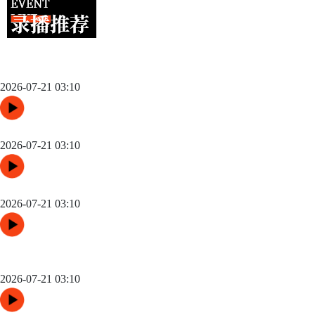
跨城观赛行李无忧：2026世界杯单场票专属行李“门到门”跨城速
达方案
2026-07-21 03:10
48队纪元：世界杯扩军如何改写霸权逻辑
2026-07-21 03:10
“三国争锋与新纪元：美加墨世界杯淘汰赛版图重构”
2026-07-21 03:10
高原变量：瓜达拉哈拉与阿克伦的天气博弈如何重塑2026世界杯
战术逻辑
2026-07-21 03:10