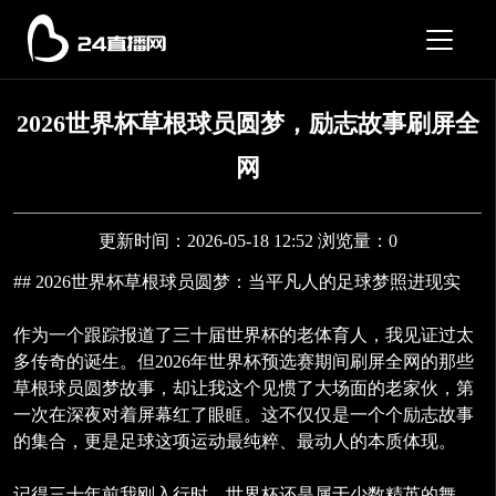
2026世界杯草根球员圆梦，励志故事刷屏全
网
更新时间：2026-05-18 12:52 浏览量：0
## 2026世界杯草根球员圆梦：当平凡人的足球梦照进现实
作为一个跟踪报道了三十届世界杯的老体育人，我见证过太
多传奇的诞生。但2026年世界杯预选赛期间刷屏全网的那些
草根球员圆梦故事，却让我这个见惯了大场面的老家伙，第
一次在深夜对着屏幕红了眼眶。这不仅仅是一个个励志故事
的集合，更是足球这项运动最纯粹、最动人的本质体现。
记得三十年前我刚入行时，世界杯还是属于少数精英的舞