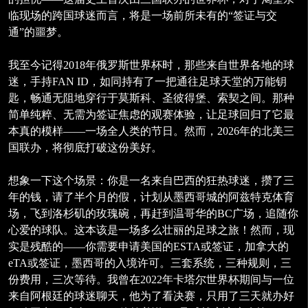
临现场的跨国球迷而言，将是一场前所未有的“签证与交
通”的噩梦。
我至今记得2018年俄罗斯世界杯时，那些来自世界各地的球
迷，手持FAN ID，如同持有了一把通往足球天堂的万能钥
匙，畅通无阻地穿行于莫斯科、圣彼得堡、索契之间。那种
简单纯粹、无需为签证焦虑的观赛体验，让足球回归了它最
本真的模样——一场全人类的节日。然而，2026年的北美三
国联办，将彻底打破这份美好。
想象一下这个场景：你是一名来自巴西的狂热球迷，攒了三
年的钱，请了半个月的假，计划从墨西哥城的阿兹特克体育
场，飞到洛杉矶的玫瑰碗，再赶到温哥华的BC广场，追随你
心爱的球队。这本该是一场多么壮丽的足球之旅！然而，现
实是残酷的——你需要申请美国的ESTA或签证，加拿大的
eTA或签证，墨西哥的入境许可。三套系统，三种规则，三
份费用，三次等待。我曾在2022年卡塔尔世界杯期间与一位
来自阿根廷的球迷聊天，他为了看决赛，只用了三天就办好