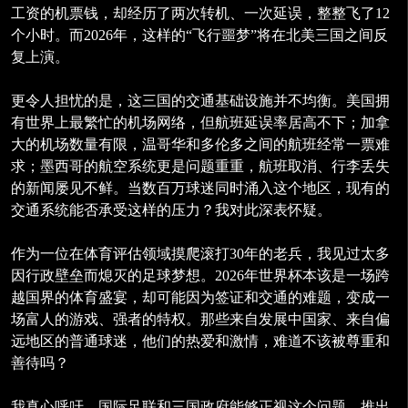
工资的机票钱，却经历了两次转机、一次延误，整整飞了12
个小时。而2026年，这样的“飞行噩梦”将在北美三国之间反
复上演。
更令人担忧的是，这三国的交通基础设施并不均衡。美国拥
有世界上最繁忙的机场网络，但航班延误率居高不下；加拿
大的机场数量有限，温哥华和多伦多之间的航班经常一票难
求；墨西哥的航空系统更是问题重重，航班取消、行李丢失
的新闻屡见不鲜。当数百万球迷同时涌入这个地区，现有的
交通系统能否承受这样的压力？我对此深表怀疑。
作为一位在体育评估领域摸爬滚打30年的老兵，我见过太多
因行政壁垒而熄灭的足球梦想。2026年世界杯本该是一场跨
越国界的体育盛宴，却可能因为签证和交通的难题，变成一
场富人的游戏、强者的特权。那些来自发展中国家、来自偏
远地区的普通球迷，他们的热爱和激情，难道不该被尊重和
善待吗？
我真心呼吁，国际足联和三国政府能够正视这个问题，推出