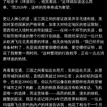
了哈亚卡（球迷ID），他笑着说：“足球就应该这么简
单。”而2026年，这样的简单将成为奢望。
更让人揪心的是，这三国之间的签证政策并非无缝衔接。美
国对某些国家的严格审查，加拿大对特定地区的签证限制，
墨西哥对入境时长的苛刻规定——任何一个环节的失误，都
可能导致球迷的整个行程计划崩盘。我曾经采访过一位计划
从欧洲飞往北美观赛的球迷，他无奈地告诉我：“我已经开始
准备材料了，光是搞清楚要填哪些表格、要交哪些证明，就
花了我整整一周时间。”这种繁琐的行政程序，正在一点点消
磨球迷的热情。
再看看交通。三国之间看似近在咫尺，实则远在天涯。从墨
西哥城到洛杉矶，直线距离超过3000公里；从洛杉矶到温哥
华，也有近2000公里。你以为可以像在欧洲那样坐高铁穿梭
于城市之间？抱歉，北美的铁路系统远没有欧洲发达。飞机
是唯一的选择，而这意味着——高昂的机票、漫长的候机、
频繁的延误。我至今还记得2014年巴西世界杯期间，一位从
玛瑙斯飞往里约热内卢的球迷告诉我，他花了相当于一个月