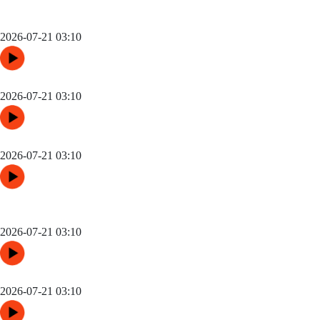
跨城观赛行李无忧：2026世界杯单场票专属行李“门到门”跨城速
达方案
2026-07-21 03:10
48队纪元：世界杯扩军如何改写霸权逻辑
2026-07-21 03:10
“三国争锋与新纪元：美加墨世界杯淘汰赛版图重构”
2026-07-21 03:10
高原变量：瓜达拉哈拉与阿克伦的天气博弈如何重塑2026世界杯
战术逻辑
2026-07-21 03:10
世界杯场馆焕新：更衣室动线重构与效能提升方案
2026-07-21 03:10