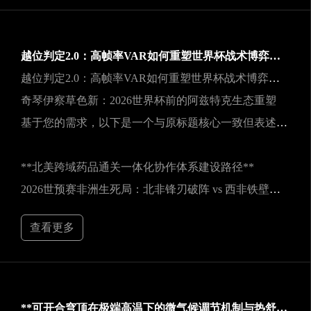
越位判定2.0：高帧率VAR如何重塑世界杯战术博弈规则
越位判定2.0：高帧率VAR如何重塑世界杯战术博弈规则
奇琴伊察草色新：2026世界杯前的阿兹特克生态重塑
基于您的需求，以下是一个与原标题核心一致但表述不同的新标题：
**北美跨域药品通关一体化协作体系建设路径**
2026世预赛非洲生死局：北非锋刃破阵 vs 西非铁壁封喉
查看更多
**可开合穹顶在极端高温下的微气候调节机制与热舒适性效能评估——以SoFi Stadium为例**