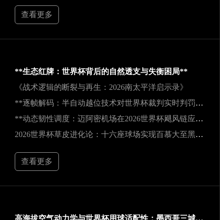
查看更多
**生态红牌：世界杯背后的自然透支与失衡困局**
《战术逻辑的断裂与再生：2026南太平洋启示录》
**逐帧解码：半自动越位技术对世界杯裁判实时判罚决策的重塑**
**动态韧性调度：迈阿密机场在2026世界杯飓风链应急中的中枢重构**
2026世界杯草皮进化论：十六座球场实现百慕大至黑麦草的生态跃迁
查看更多
高海拔空气动力学与世界杯用球适配性：墨西哥三城实地验证研究