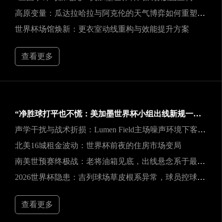
高原变量：瓜达拉哈拉与阿克伦的天气博弈如何重塑2026世界杯战术逻辑
世界杯场馆焕新：更衣室动线重构与效能提升方案
查看更多
“净胜球打平也不慌：美加墨世界杯小组出线新规一图看懂”
声学干扰与战术折损：Lumen Field主场噪声环境下客队边线发球效能的影响研究
北美16城租金波动：世界杯前夜的住房市场变局
南美世预赛终极战：老将油箱见底，出线悬念系于最后一口气
2026世界杯隐患：吉列球场草皮根系异常，球员控球可能严重失准
查看更多