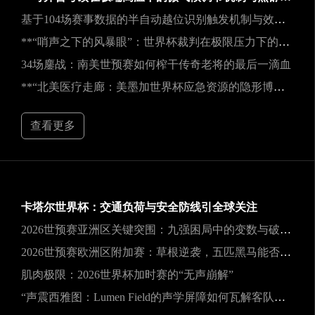
基于104场赛事数据的半自动越位识别触发机制与效能实证研究
**“哨声之下的风暴眼”：世界杯裁判在极限压力下的神经与生理共振解析**
34场鏖战：南美世预赛如何榨干传奇老将的最后一滴血
**“北美医疗走廊：美墨加世界杯应急资源的隐形博弈”**
查看更多
卡塔尔世界杯：交通负荷与安全防线引全球关注
2026世预赛亚洲区关键突围：九强困局中的变数与破局之道
2026世预赛欧洲区附加赛：草根逆袭，五匹黑马能否撕裂旧格局？
肌肉极限：2026世界杯加时赛的“无声崩解”
“声震西雅图：Lumen Field的声学屏障如何瓦解客队进攻，与2026世界杯的降噪博弈”