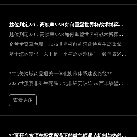
越位判定2.0：高帧率VAR如何重塑世界杯战术博弈规则
越位判定2.0：高帧率VAR如何重塑世界杯战术博弈规则
奇琴伊察草色新：2026世界杯前的阿兹特克生态重塑
基于您的需求，以下是一个与原标题核心一致但表述不同的新标题：
**北美跨域药品通关一体化协作体系建设路径**
2026世预赛非洲生死局：北非锋刃破阵 vs 西非铁壁封喉
查看更多
**可开合穹顶在极端高温下的微气候调节机制与热舒适性效能评估——以SoFi Stadium为例**