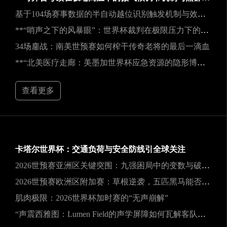
基于104场赛事数据的半自动越位识别触发机制与效能实证研究
**“哨声之下的风暴眼”：世界杯裁判在极限压力下的神经与生理共振解析**
34场鏖战：南美世预赛如何榨干传奇老将的最后一滴血
**“北美医疗走廊：美墨加世界杯应急资源的隐形博弈”**
查看更多
卡塔尔世界杯：交通负荷与安全防线引全球关注
2026世预赛亚洲区关键突围：九强困局中的变数与破局之道
2026世预赛欧洲区附加赛：草根逆袭，五匹黑马能否撕裂旧格局？
肌肉极限：2026世界杯加时赛的“无声崩解”
“声震西雅图：Lumen Field的声学屏障如何瓦解客队进攻，与2026世界杯的降噪博弈”