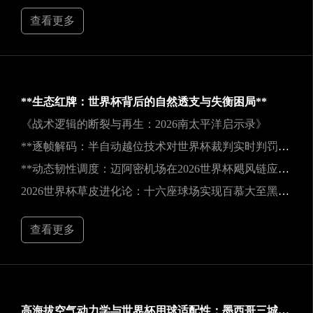
查看更多
**生态红牌：世界杯背后的自然透支与失衡困局**
《战术逻辑的断裂与再生：2026南太平洋启示录》
**逐帧解码：半自动越位技术对世界杯裁判实时判罚决策的重塑**
**动态韧性调度：迈阿密机场在2026世界杯飓风链应急中的中枢重构**
2026世界杯草皮进化论：十六座球场实现百慕大至黑麦草的生态跃迁
查看更多
高海拔空气动力学与世界杯用球适配性：墨西哥三城实地验证研究