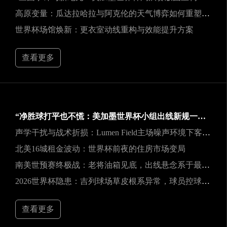
高原变量：瓜达拉哈拉与阿克伦的天气博弈如何重塑2026世界杯战术逻辑
世界杯场馆焕新：更衣室动线重构与效能提升方案
查看更多
“净胜球打平也不慌：美加墨世界杯小组出线新规一图看懂”
声学干扰与战术折损：Lumen Field主场噪声环境下客队边线发球效能的影响研究
北美16城租金波动：世界杯前夜的住房市场变局
南美世预赛终极战：老将油箱见底，出线悬念系于最后一口气
2026世界杯隐患：吉列球场草皮根系异常，球员控球可能严重失准
查看更多