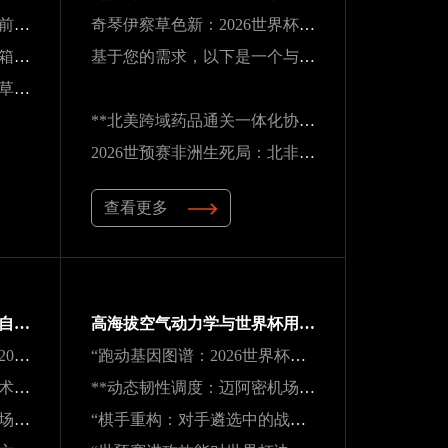
北美16城租金波动：世界杯前夜的住房市场变局
奇琴伊察草色新：2026世界杯前的阿兹特克生态重塑
南美世预赛终极战：老将油箱见底，出线悬念系于最后一口气
基于您的需求，以下是一个与原标题核心一致但表述不同的新标题：
2026世界杯隐患：吉列球场草皮根系异常，球员控球可能严重失准
**北美跨域药品通关一体化协作体系建设路径**
2026世预赛非洲生死局：北非锋刃破阵 vs 西非铁壁封喉
查看更多
**生态红牌：世界杯背后的自然透支与失衡困局**
高海拔空气动力学与世界杯用球适配性：墨西哥三城实地验证研究
《战术逻辑的断裂与再生：2026南太平洋启示录》
“跑动基因图谱：2026世界杯冠军的39天体测密码”
**逐帧解码：半自动越位技术对世界杯裁判实时判罚决策的重塑**
**动态韧性调度：迈阿密机场在2026世界杯飓风链应急中的中枢重构**
**动态韧性调度：迈阿密机场在2026世界杯飓风链应急中的中枢重构**
“棋手重构：对手遴选中的战略序章”