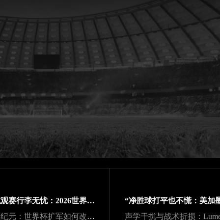
跨城观赛行李无忧：2026世界杯单场票专属行李“门到门”跨城速达方案
48队纪元：世界杯扩军如何改写霸权逻辑