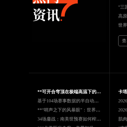
查
**可开合穹顶在极端高温下的微气候调节机制与热舒适性效能评估——以SoFi Stadium为例**
基于104场赛事数据的半自动越位识别触发机制与效能实证研究
**“哨声之下的风暴眼”：世界杯裁判在极限压力下的神经与生理共振解析**
34场鏖战：南美世预赛如何榨干传奇老将的最后一滴血