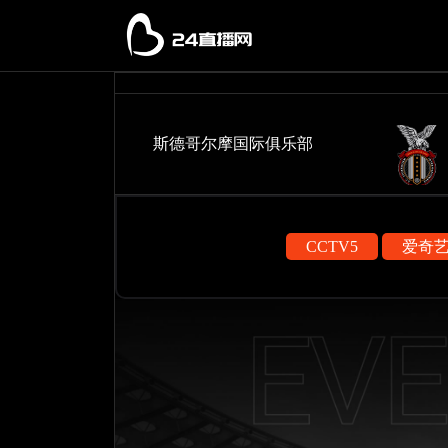
斯德哥尔摩国际俱乐部
CCTV5
爱奇