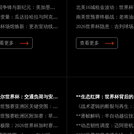
“三国争锋与新纪元：美加墨世界杯淘汰赛版图重构”
高原变量：瓜达拉哈拉与阿克伦的天气博弈如何重塑2026世界杯战术逻辑
世界杯场馆焕新：更衣室动线重构与效能提升方案
看更多
查看更多
卡塔尔世界杯：交通负荷与安全防线引全球关注
2026世预赛亚洲区关键突围：九强困局中的变数与破局之道
2026世预赛欧洲区附加赛：草根逆袭，五匹黑马能否撕裂旧格局？
肌肉极限：2026世界杯加时赛的“无声崩解”