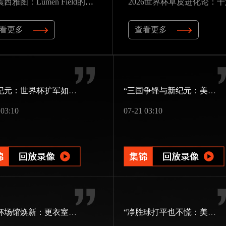
“声震西雅图：Lumen Field的声学屏障如何瓦解客队进攻，与2026世界杯的降噪博弈”
看更多
查看更多
48队纪元：世界杯扩军如何改写霸权逻辑
“三国争锋与新纪元：美加墨世界杯淘汰赛版图重构”
 03:10
07-21 03:10
世界杯场馆焕新：更衣室动线重构与效能提升方案
“净胜球打平也不慌：美加墨世界杯小组出线新规一图看懂”