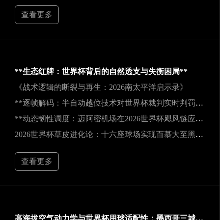
查看更多
**生态红牌：世界杯背后的自然透支与失衡困局**
《战术逻辑的断裂与再生：2026南太平洋启示录》
**逐帧解码：半自动越位技术对世界杯裁判实时判罚决策的重塑**
**动态韧性调度：迈阿密机场在2026世界杯飓风链应急中的中枢重构**
2026世界杯草皮进化论：十六座球场实现百慕大至黑麦草的生态跃迁
查看更多
高海拔空气动力学与世界杯用球适配性：墨西哥三城实地验证研究