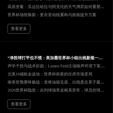
高原变量：瓜达拉哈拉与阿克伦的天气博弈如何重塑2026世界杯战术逻辑
世界杯场馆焕新：更衣室动线重构与效能提升方案
查看更多
“净胜球打平也不慌：美加墨世界杯小组出线新规一图看懂”
声学干扰与战术折损：Lumen Field主场噪声环境下客队边线发球效能的影响研究
北美16城租金波动：世界杯前夜的住房市场变局
南美世预赛终极战：老将油箱见底，出线悬念系于最后一口气
2026世界杯隐患：吉列球场草皮根系异常，球员控球可能严重失准
查看更多