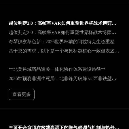
越位判定2.0：高帧率VAR如何重塑世界杯战术博弈规则
越位判定2.0：高帧率VAR如何重塑世界杯战术博弈规则
奇琴伊察草色新：2026世界杯前的阿兹特克生态重塑
基于您的需求，以下是一个与原标题核心一致但表述不同的新标题：
**北美跨域药品通关一体化协作体系建设路径**
2026世预赛非洲生死局：北非锋刃破阵 vs 西非铁壁封喉
查看更多
**可开合穹顶在极端高温下的微气候调节机制与热舒适性效能评估——以SoFi Stadium为例**