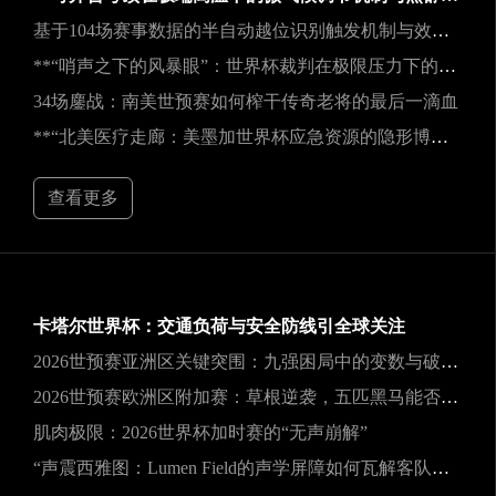
基于104场赛事数据的半自动越位识别触发机制与效能实证研究
**“哨声之下的风暴眼”：世界杯裁判在极限压力下的神经与生理共振解析**
34场鏖战：南美世预赛如何榨干传奇老将的最后一滴血
**“北美医疗走廊：美墨加世界杯应急资源的隐形博弈”**
查看更多
卡塔尔世界杯：交通负荷与安全防线引全球关注
2026世预赛亚洲区关键突围：九强困局中的变数与破局之道
2026世预赛欧洲区附加赛：草根逆袭，五匹黑马能否撕裂旧格局？
肌肉极限：2026世界杯加时赛的“无声崩解”
“声震西雅图：Lumen Field的声学屏障如何瓦解客队进攻，与2026世界杯的降噪博弈”