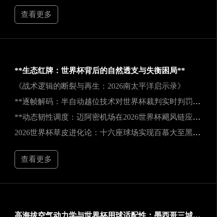
查看更多
**生态红牌：世界杯背后的自然透支与失衡困局**
《战术逻辑的断裂与再生：2026南太平洋启示录》
**逐帧解码：半自动越位技术对世界杯裁判实时判罚决策的重塑**
**动态韧性调度：迈阿密机场在2026世界杯飓风链应急中的中枢重构**
2026世界杯草皮进化论：十六座球场实现百慕大至黑麦草的生态跃迁
查看更多
高海拔空气动力学与世界杯用球适配性：墨西哥三城实地验证研究