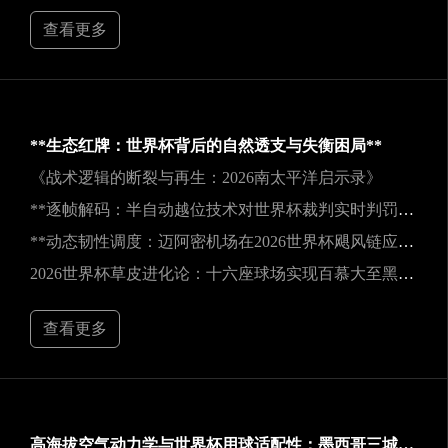
查看更多
**生态红牌：世界杯背后的自然透支与失衡困局**
《战术逻辑的断裂与再生：2026南太平洋启示录》
**逐帧解码：半自动越位技术对世界杯裁判实时判罚决策的重塑**
**动态韧性调度：迈阿密机场在2026世界杯飓风链应急中的中枢重构**
2026世界杯草皮进化论：十六座球场实现百慕大至黑麦草的生态跃迁
查看更多
高海拔空气动力学与世界杯用球适配性：墨西哥三城实地验证研究