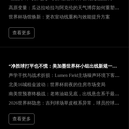
高原变量：瓜达拉哈拉与阿克伦的天气博弈如何重塑2026世界杯战术逻辑
世界杯场馆焕新：更衣室动线重构与效能提升方案
查看更多
“净胜球打平也不慌：美加墨世界杯小组出线新规一图看懂”
声学干扰与战术折损：Lumen Field主场噪声环境下客队边线发球效能的影响研究
北美16城租金波动：世界杯前夜的住房市场变局
南美世预赛终极战：老将油箱见底，出线悬念系于最后一口气
2026世界杯隐患：吉列球场草皮根系异常，球员控球可能严重失准
查看更多