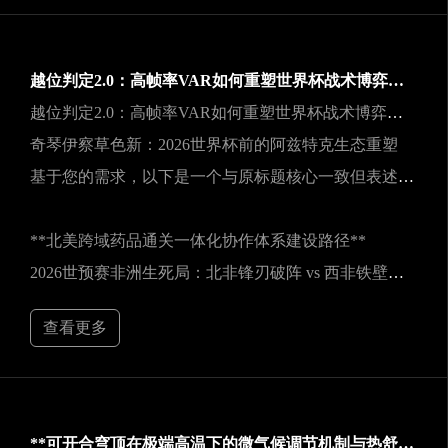
越位判定2.0：高帧率VAR如何重塑世界杯战术博弈规则
越位判定2.0：高帧率VAR如何重塑世界杯战术博弈规则
奇琴伊察草色新：2026世界杯前的阿兹特克生态重塑
基于您的需求，以下是一个与原标题核心一致但表述不同的新标题：
**北美跨域药品通关一体化协作体系建设路径**
2026世预赛非洲生死局：北非锋刃破阵 vs 西非铁壁封喉
查看更多
**可开合穹顶在极端高温下的微气候调节机制与热舒适性效能评估——以SoFi Stadium为例**