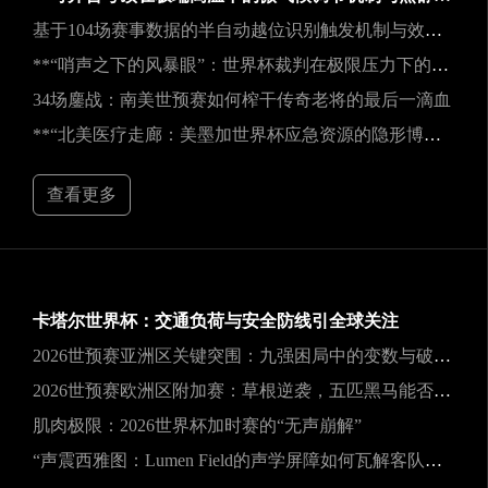
基于104场赛事数据的半自动越位识别触发机制与效能实证研究
**“哨声之下的风暴眼”：世界杯裁判在极限压力下的神经与生理共振解析**
34场鏖战：南美世预赛如何榨干传奇老将的最后一滴血
**“北美医疗走廊：美墨加世界杯应急资源的隐形博弈”**
查看更多
卡塔尔世界杯：交通负荷与安全防线引全球关注
2026世预赛亚洲区关键突围：九强困局中的变数与破局之道
2026世预赛欧洲区附加赛：草根逆袭，五匹黑马能否撕裂旧格局？
肌肉极限：2026世界杯加时赛的“无声崩解”
“声震西雅图：Lumen Field的声学屏障如何瓦解客队进攻，与2026世界杯的降噪博弈”